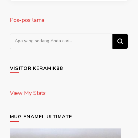
Navigasi
Pos-pos lama
pos
Mencari Sesuatu?
VISITOR KERAMIK88
View My Stats
MUG ENAMEL ULTIMATE