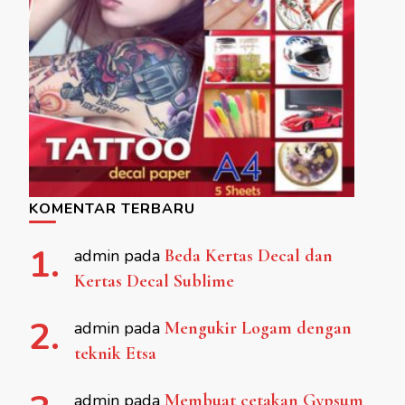
KOMENTAR TERBARU
admin
pada
Beda Kertas Decal dan
Kertas Decal Sublime
admin
pada
Mengukir Logam dengan
teknik Etsa
admin
pada
Membuat cetakan Gypsum