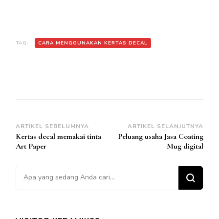
TAG:
CARA MENGGUNAKAN KERTAS DECAL
Navigasi
ARTIKEL SEBELUMNYA
ARTIKEL SELANJUTNYA
Kertas decal memakai tinta
Peluang usaha Jasa Coating
Artikel
Art Paper
Mug digital
Mencari Sesuatu?