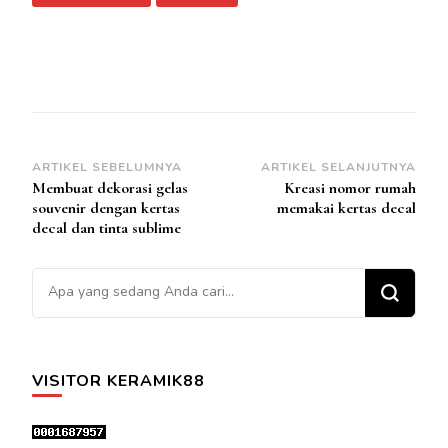
Navigasi
ARTIKEL SEBELUMNYA
ARTIKEL SELANJUTNYA
Membuat dekorasi gelas
Kreasi nomor rumah
Artikel
souvenir dengan kertas
memakai kertas decal
decal dan tinta sublime
Mencari Sesuatu?
VISITOR KERAMIK88