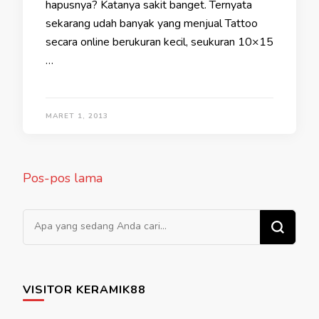
hapusnya? Katanya sakit banget. Ternyata
sekarang udah banyak yang menjual Tattoo
secara online berukuran kecil, seukuran 10×15
…
MARET 1, 2013
Navigasi
Pos-pos lama
pos
Mencari Sesuatu?
VISITOR KERAMIK88