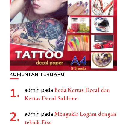
KOMENTAR TERBARU
admin
pada
Beda Kertas Decal dan
Kertas Decal Sublime
admin
pada
Mengukir Logam dengan
teknik Etsa