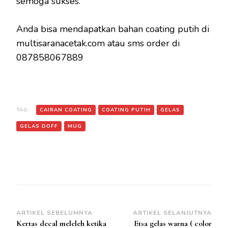
semoga sukses.
Anda bisa mendapatkan bahan coating putih di
multisaranacetak.com
atau sms order di
087858067889
TAG:
CAIRAN COATING
COATING PUTIH
GELAS
GELAS DOFF
MUG
Navigasi
ARTIKEL SEBELUMNYA
ARTIKEL SELANJUTNYA
Kertas decal meleleh ketika
Etsa gelas warna ( color